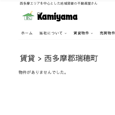
西多摩エリアを中心とした地域密着の不動産屋さん
【地域密着50年】株式会社カミヤマ（KAMIYAMA）は、不動
株式会社カミヤマ
を提供します。
ホーム
当社について
賃貸物件
売買物
賃貸 > 西多摩郡瑞穂町
物件がありませんでした。